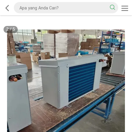
2
/
5