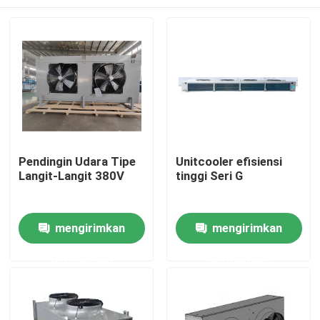
Pendingin Udara Tipe
Unitcooler efisiensi
Langit-Langit 380V
tinggi Seri G
Beranda
mengirimkan
mengirimkan
permintaan
permintaan
Produk
Tentang Kami