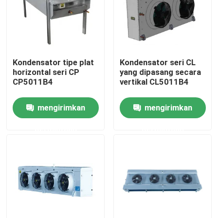
Tur Pabrik
Kontrol Kualitas
Kondensator tipe plat
Kondensator seri CL
horizontal seri CP
yang dipasang secara
CP5011B4
vertikal CL5011B4
Hubungi Kami
mengirimkan
mengirimkan
Berita
permintaan
permintaan
Kasus
Minta Kutipan
evaporator ruang pendingin