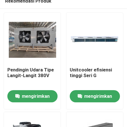
Rekomendasi Produk
Pendingin Udara Tipe
Unitcooler efisiensi
Langit-Langit 380V
tinggi Seri G
Beranda
mengirimkan
mengirimkan
Produk
permintaan
permintaan
Tentang Kami