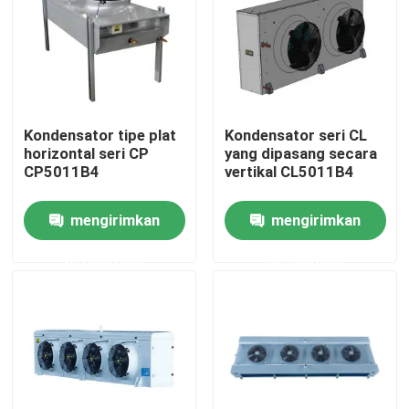
Tur Pabrik
Kontrol Kualitas
Kondensator tipe plat
Kondensator seri CL
horizontal seri CP
yang dipasang secara
Hubungi Kami
CP5011B4
vertikal CL5011B4
mengirimkan
mengirimkan
Berita
permintaan
permintaan
Kasus
Minta Kutipan
evaporator ruang pendingin