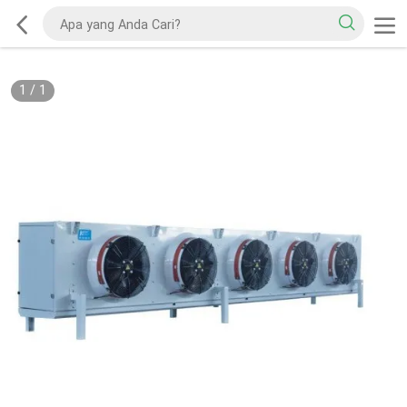
1
/
1