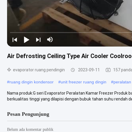
Air Defrosting Ceiling Type Air Cooler Coolr
evaporator ruang pendingin
2023-09-11
157 pand
#
ruang dingin kondensor
#
unit freezer ruang dingin
#
peralatan
Nama produk:G seri Evaporator Peralatan Kamar Freezer Produk ba
berkualitas tinggi yang dilapisi dengan bubuk tahan suhu rendah de
Pesan Pengunjung
Belum ada komentar publik