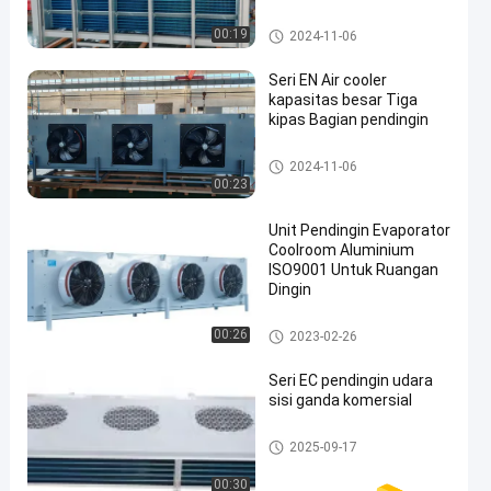
dingin
evaporator ruang pendingin
00:19
2024-11-06
Seri EN Air cooler
kapasitas besar Tiga
kipas Bagian pendingin
evaporator ruang pendingin
2024-11-06
00:23
Unit Pendingin Evaporator
Coolroom Aluminium
ISO9001 Untuk Ruangan
Dingin
evaporator ruang pendingin
00:26
2023-02-26
Seri EC pendingin udara
sisi ganda komersial
Pendingin Udara Ruangan Din
2025-09-17
gin
00:30