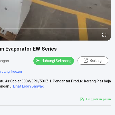
oom Evaporator EW Series
Berbagi
angan
Hubungi Sekarang
 ruang freezer
ru Air Cooler 380V/3PH/50HZ 1. Pengantar Produk: Kerang:Plat baja
ngan ...
Lihat Lebih Banyak
Tinggalkan pesan