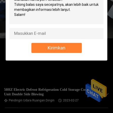
Kirimkan
50HZ Electric Defrost Refrigeration Cold Storage Condensing
Unit Double Side Blowing
Pendingin Udara Ruangan Dingin
2023-02-27