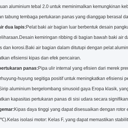
duan aluminium tebal 2.0 untuk meminimalkan kemungkinan keb
n tabung tembaga pertukaran panas yang dianggap berasal dari
ir dua lapis:
Pelat baki air bagian luar berbentuk desain pa
liharaan.Desain kemiringan ribbing di bagian bawah baki air
es dan korosi.Baki air bagian dalam ditutupi dengan pelat alu
kan efisiensi kipas dan efek pencairan.
pertukaran panas:
Pipa ulir internal yang efisien dari merek 
rhuyung-huyung segitiga positif untuk meningkatkan efisiensi p
Sirip aluminium bergelombang sinusoid gaya Eropa klasik, ya
kan kapasitas pertukaran panas di sisi udara secara signifikan
gemar:
Kipas daya tinggi yang dapat disesuaikan dengan rotor 
).Kelas isolasi motor: Kelas F, yang dapat memastikan stabili