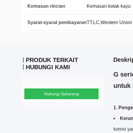
Kemasan rincian
Kemasan kotak kayu
Syarat-syarat pembayaran
TT,LC,Western Union
Deskri
PRODUK TERKAIT
HUBUNGI KAMI
G seri
untuk 
Hubungi Sekarang
1. Penge
Keran
korosi ya