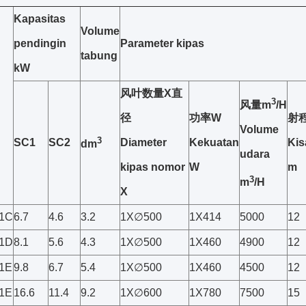
Kapasitas
Volume
pendingin
Parameter kipas
tabung
kW
风叶数量X直
3
风量m
/H
径
功率W
射
Volume
3
SC1
SC2
Diameter
Kekuatan
Kis
dm
udara
kipas nomor
W
m
3
m
/H
X
1C
6.7
4.6
3.2
1X∅500
1X414
5000
12
1D
8.1
5.6
4.3
1X∅500
1X460
4900
12
1E
9.8
6.7
5.4
1X∅500
1X460
4500
12
1E
16.6
11.4
9.2
1X∅600
1X780
7500
15