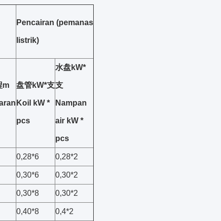
Pencairan (pemanas
listrik)
水盘kW*
程m
盘管kW*支
支
aran
Koil kW *
Nampan
pcs
air kW *
pcs
0,28*6
0,28*2
0,30*6
0,30*2
0,30*8
0,30*2
0,40*8
0,4*2