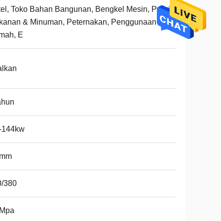
el, Toko Bahan Bangunan, Bengkel Mesin, Pabrik
kanan & Minuman, Peternakan, Penggunaan
mah, E
alkan
ahun
2-144kw
0mm
0/380
6Mpa