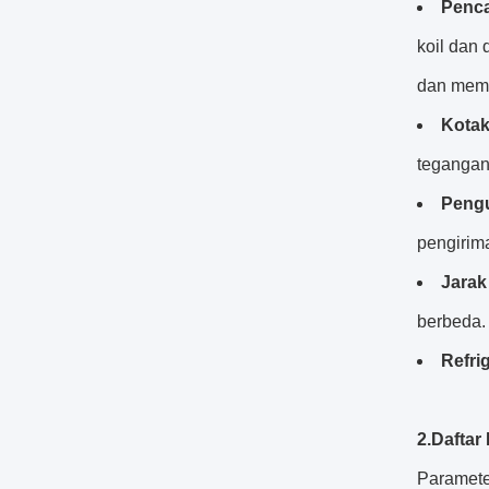
Penca
koil dan
dan memp
Kotak
tegangan
Pengu
pengirim
Jarak
berbeda.
Refri
2.
Daftar
Parameter