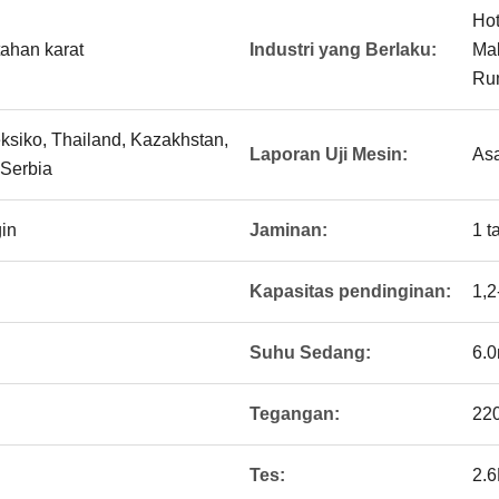
Hot
tahan karat
Industri yang Berlaku:
Ma
Ru
eksiko, Thailand, Kazakhstan,
Laporan Uji Mesin:
As
，Serbia
gin
Jaminan:
1 t
Kapasitas pendinginan:
1,
Suhu Sedang:
6.
Tegangan:
22
Tes:
2.