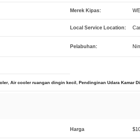
Merek Kipas:
WE
Local Service Location:
Can
Pelabuhan:
Ni
,
,
oler
Air cooler ruangan dingin kecil
Pendinginan Udara Kamar Din
Harga
$10