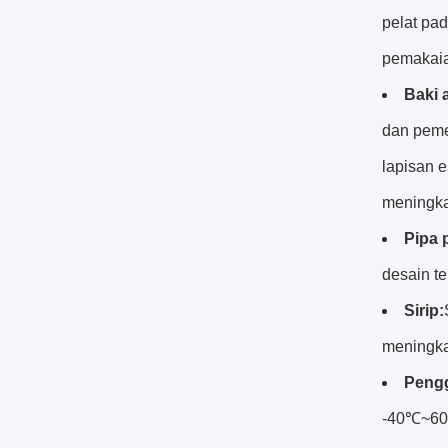
pelat pa
pemakaia
Baki a
dan peme
lapisan 
meningkat
Pipa 
desain te
Sirip:
meningkat
Peng
-40℃~60℃