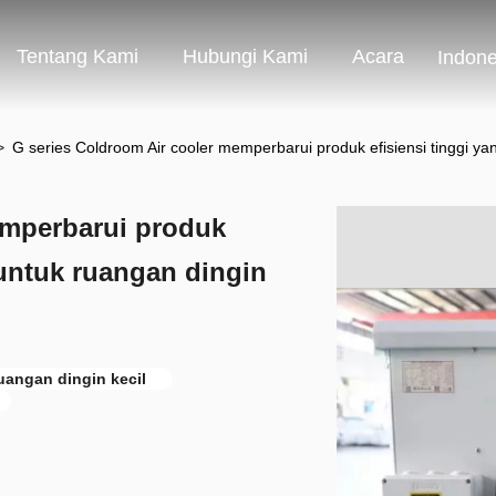
Tentang Kami
Hubungi Kami
Acara
Indone
>
G series Coldroom Air cooler memperbarui produk efisiensi tinggi ya
emperbarui produk
 untuk ruangan dingin
ruangan dingin kecil