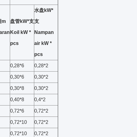
水盘kW*
程m
盘管kW*支
支
aran
Koil kW *
Nampan
pcs
air kW *
pcs
0,28*6
0,28*2
0,30*6
0,30*2
0,30*8
0,30*2
0,40*8
0,4*2
0,72*6
0,72*2
0,72*10
0,72*2
0,72*10
0,72*2