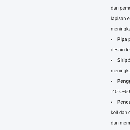
dan peme
lapisan 
meningkat
Pipa 
desain te
Sirip:
meningkat
Peng
-40℃~60℃
Penca
koil dan
dan memp