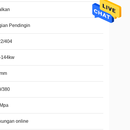
alkan
ian Pendingin
22/404
2-144kw
0mm
0/380
6Mpa
kungan online