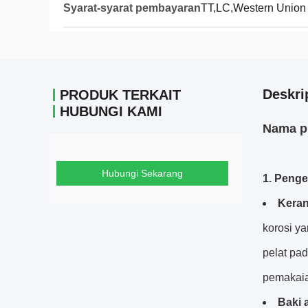
Syarat-syarat pembayaran
TT,LC,Western Union
Deskri
PRODUK TERKAIT
HUBUNGI KAMI
Nama pr
Hubungi Sekarang
1. Penge
Keran
korosi ya
pelat pa
pemakaia
Baki a