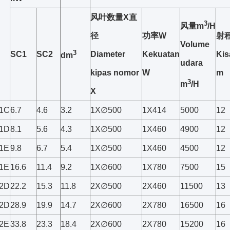
风叶数量X直
3
风量m
/H
径
功率W
射
Volume
3
SC1
SC2
Diameter
Kekuatan
Kis
dm
udara
kipas nomor
W
m
3
m
/H
X
1C
6.7
4.6
3.2
1X∅500
1X414
5000
12
1D
8.1
5.6
4.3
1X∅500
1X460
4900
12
1E
9.8
6.7
5.4
1X∅500
1X460
4500
12
1E
16.6
11.4
9.2
1X∅600
1X780
7500
15
2D
22.2
15.3
11.8
2X∅500
2X460
11500
13
2D
28.9
19.9
14.7
2X∅600
2X780
16500
16
2E
33.8
23.3
18.4
2X∅600
2X780
15200
16