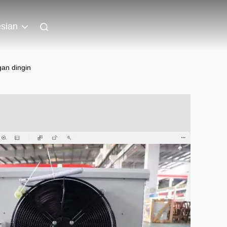
sian
gan dingin