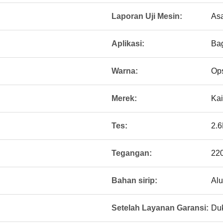
Laporan Uji Mesin:
As
Aplikasi:
Bag
Warna:
Ops
Merek:
Kai
Tes:
2.
Tegangan:
22
Bahan sirip:
Al
Setelah Layanan Garansi:
Du