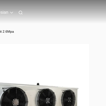
sian
it 2.6Mpa