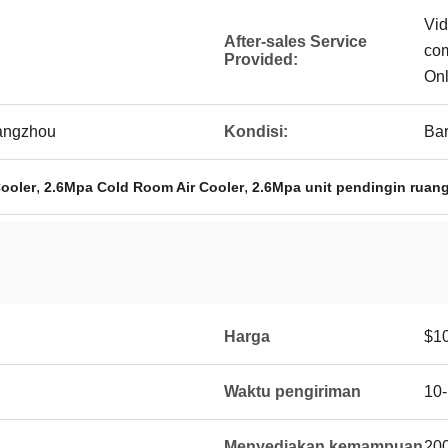
Vid
After-sales Service
com
Provided:
Onl
angzhou
Kondisi:
Ba
,
,
ooler
2.6Mpa Cold Room Air Cooler
2.6Mpa unit pendingin ruan
Harga
$10
Waktu pengiriman
10-
Menyediakan kemampuan
200