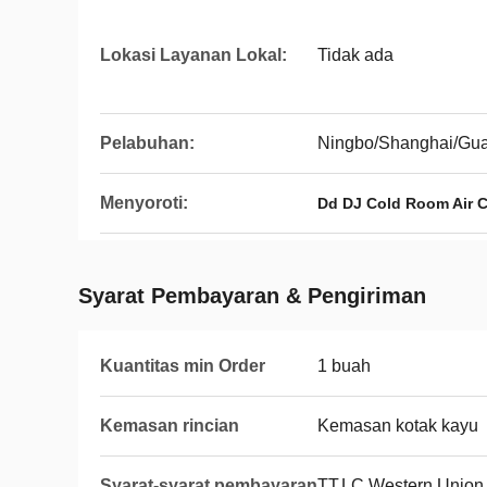
Lokasi Layanan Lokal:
Tidak ada
Pelabuhan:
Ningbo/Shanghai/Gu
Menyoroti:
Dd DJ Cold Room Air C
Syarat Pembayaran & Pengiriman
Kuantitas min Order
1 buah
Kemasan rincian
Kemasan kotak kayu
Syarat-syarat pembayaran
TT,LC,Western Union