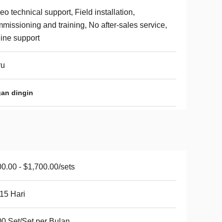
eo technical support, Field installation,
missioning and training, No after-sales service,
ine support
ru
gan dingin
0.00 - $1,700.00/sets
15 Hari
0 Set/Set per Bulan