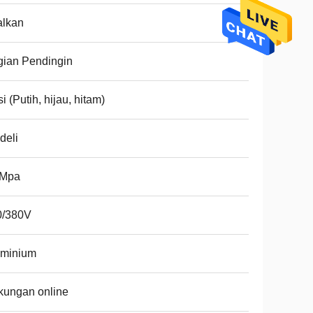
alkan
ian Pendingin
i (Putih, hijau, hitam)
deli
6Mpa
0/380V
uminium
kungan online