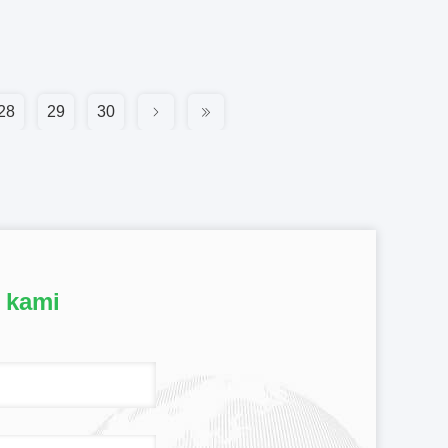
28
29
30
 kami