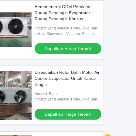
Hemat energi ODM Peralatan
Ruang Pendingin Evaporator
Ruang Pendingin Khusus
Pendingin Udara
Industri yang berlaku: Hotel, Toko Bahan
Bangunan, Bengkel Mesin, Pabrik
Lokasi Showroom: Vietnam, Filipina,
Makanan & Minuman, Peternakan,
Meksiko, Thailand, Kazakhstan, Nigeria,
Penggunaan Rumah, E
Uzbekistan, Tajikistan
Dapatkan Harga Terbaik
Disesuaikan Rotor Batin Motor Air
Cooler Evaporator Untuk Kamar
Dingin
Kondisi: Baru
Industri yang berlaku: Hotel, Toko Bahan
Bangunan, Bengkel Mesin, Pabrik
Makanan & Minuman, Peternakan,
Dapatkan Harga Terbaik
Penggunaan Rumah, E