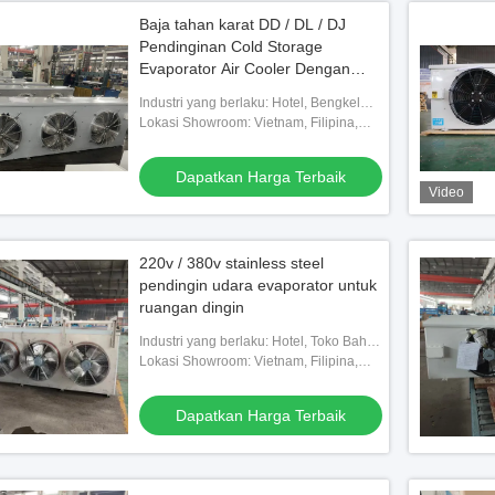
Baja tahan karat DD / DL / DJ
Pendinginan Cold Storage
Evaporator Air Cooler Dengan
Ventilator Aksial
Industri yang berlaku: Hotel, Bengkel
Mesin, Pabrik Makanan & Minuman,
Lokasi Showroom: Vietnam, Filipina,
Peternakan, Penggunaan Rumah,
Meksiko, Thailand, Kazakhstan, Nigeria,
Eceran, Toko Makanan,
Uzbekistan, Tajikistan
Dapatkan Harga Terbaik
Video
220v / 380v stainless steel
pendingin udara evaporator untuk
ruangan dingin
Industri yang berlaku: Hotel, Toko Bahan
Bangunan, Bengkel Mesin, Pabrik
Lokasi Showroom: Vietnam, Filipina,
Makanan & Minuman, Peternakan,
Meksiko, Thailand, Kazakhstan, Nigeria,
Penggunaan Rumah, E
Uzbekistan, Tajikistan
Dapatkan Harga Terbaik