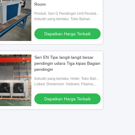
Room
Produk: Seri G Pendingin Unit Peralatan
Ruang Pendingin Ruangan Dingin
Industri yang berlaku: Toko Bahan
Disesuaikan
Bangunan, Bengkel Mesin, Pabrik
Makanan & Minuman, Peternakan,
Dapatkan Harga Terbaik
Penggunaan Rumah, Ecer
Seri EN Tipe langit-langit besar
pendingin udara Tiga kipas Bagian
pendingin
Industri yang berlaku: Hotel, Toko Bahan
Bangunan, Bengkel Mesin, Pabrik
Lokasi Showroom: Vietnam, Filipina,
Makanan & Minuman, Peternakan,
Meksiko, Thailand, Kazakhstan, Nigeria,
Penggunaan Rumah, E
Uzbekistan, Tajikistan
Dapatkan Harga Terbaik