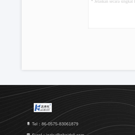
Tel：86-0575-83061879