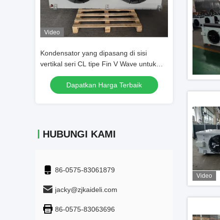
Video
Video
Ceiling Type
Kondensator yang dipasang di sisi
Unit kondensasi 
bagian
vertikal seri CL tipe Fin V Wave untuk
ritel
rbaik
Dapatkan Harga Terbaik
Dapatka
HUBUNGI KAMI
86-0575-83061879
Video
jacky@zjkaideli.com
86-0575-83063696