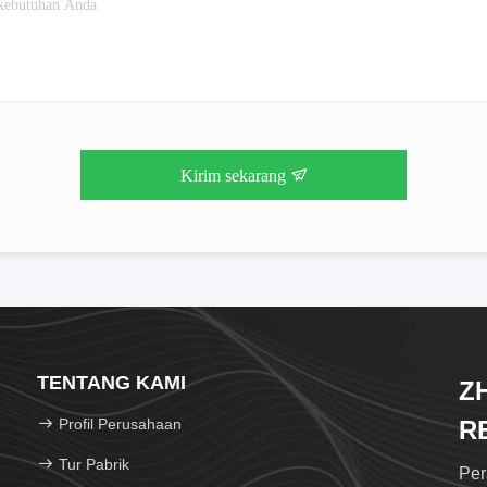
Kirim sekarang
TENTANG KAMI
Z
Profil Perusahaan
R
C
Tur Pabrik
Per