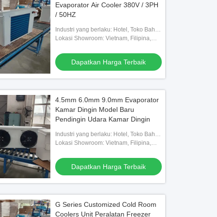
Evaporator Air Cooler 380V / 3PH
/ 50HZ
Industri yang berlaku: Hotel, Toko Bahan
o
Bangunan, Bengkel Mesin, Pabrik
Lokasi Showroom: Vietnam, Filipina,
Makanan & Minuman, Peternakan,
Meksiko, Thailand, Kazakhstan, Nigeria,
kondensasi tipe kotak seri digital KD
Unit Kondensasi Ruang Dingin unt
Penggunaan Rumah, E
Uzbekistan, Tajikistan
Dapatkan Harga Terbaik
Supermarket dan Toko Ringan
Dapatkan Harga Terbaik
Dapatkan Harga Terbaik
4.5mm 6.0mm 9.0mm Evaporator
Kamar Dingin Model Baru
Pendingin Udara Kamar Dingin
Industri yang berlaku: Hotel, Toko Bahan
Bangunan, Bengkel Mesin, Pabrik
Lokasi Showroom: Vietnam, Filipina,
Makanan & Minuman, Peternakan,
Meksiko, Thailand, Kazakhstan, Nigeria,
Penggunaan Rumah, E
Uzbekistan, Tajikistan
Dapatkan Harga Terbaik
G Series Customized Cold Room
Coolers Unit Peralatan Freezer