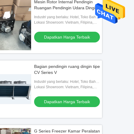
Mesin Rotor Internal Pendingin
Ruangan Pendingin Udara Dingin
Industri yang berlaku: Hotel, Toko Bahan
Bangunan, Bengkel Mesin, Pabrik
Lokasi Showroom: Vietnam, Filipina,
Makanan & Minuman, Peternakan,
Meksiko, Thailand, Kazakhstan, Nigeria,
Penggunaan Rumah, E
Uzbekistan, Tajikistan
Dapatkan Harga Terbaik
Bagian pendingin ruang dingin tipe
CV Series V
Industri yang berlaku: Hotel, Toko Bahan
Bangunan, Bengkel Mesin, Pabrik
Lokasi Showroom: Vietnam, Filipina,
Makanan & Minuman, Peternakan,
Meksiko, Thailand, Kazakhstan, Nigeria,
Penggunaan Rumah, E
Uzbekistan, Tajikistan
Dapatkan Harga Terbaik
G Series Freezer Kamar Peralatan