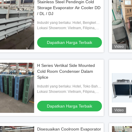
Stainless Steel Pendingin Cold
Storage Evaporator Air Cooler DD
/ DL / DJ
Industri yang berlaku: Hotel, Bengkel
Mesin, Pabrik Makanan & Minuman,
Lokasi Showroom: Vietnam, Filipina,
Peternakan, Penggunaan Rumah,
Meksiko, Thailand, Kazakhstan, Nigeria,
Eceran, Toko Makanan,
Uzbekistan, Tajikistan
Dapatkan Harga Terbaik
Video
H Series Vertikal Side Mounted
Cold Room Condenser Dalam
Splice
Industri yang berlaku: Hotel, Toko Bahan
Bangunan, Bengkel Mesin, Pabrik
Lokasi Showroom: Vietnam, Filipina,
Makanan & Minuman, Peternakan,
Meksiko, Thailand, Kazakhstan, Nigeria,
Penggunaan Rumah, E
Uzbekistan, Tajikistan
Dapatkan Harga Terbaik
Video
Disesuaikan Coolroom Evaporator